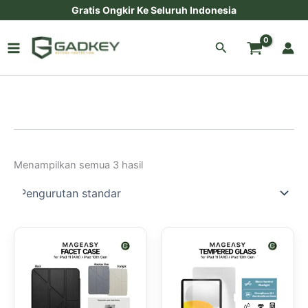
Lewati
Gratis Ongkir Ke Seluruh Indonesia
ke
konten
Cari
Menampilkan semua 3 hasil
Produk
ini
memiliki
beberapa
varian.