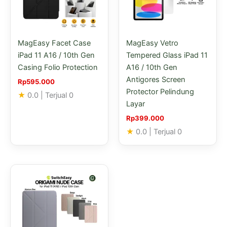
Pilihan
ini
dapat
MagEasy Facet Case
MagEasy Vetro
diambil
iPad 11 A16 / 10th Gen
Tempered Glass iPad 11
di
Casing Folio Protection
A16 / 10th Gen
halaman
Antigores Screen
produk
Rp
595.000
Protector Pelindung
★
0.0
| Terjual 0
Layar
Rp
399.000
★
0.0
| Terjual 0
Produk
ini
memiliki
beberapa
varian.