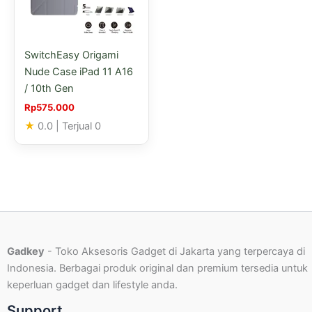
Pilihan
ini
dapat
SwitchEasy Origami
diambil
Nude Case iPad 11 A16
di
/ 10th Gen
halaman
produk
Rp
575.000
★
0.0
| Terjual 0
Gadkey
- Toko Aksesoris Gadget di Jakarta yang terpercaya di
Indonesia. Berbagai produk original dan premium tersedia untuk
keperluan gadget dan lifestyle anda.
Support